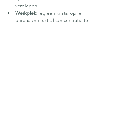
verdiepen.
Werkplek:
 leg een kristal op je 
bureau om rust of concentratie te 
bevorderen.
Slaap:
 plaats kalmerende stenen 
(zoals Amethist of Seleniet) naast 
je bed.
Altijd bij je:
 draag een steen in je 
tas of zak voor continue 
ondersteuning.
Waarom kiezen voor de 
Aurealis Zodiac Collectie 
om de energie van kristallen 
en sterrenbeelden te 
gebruiken?