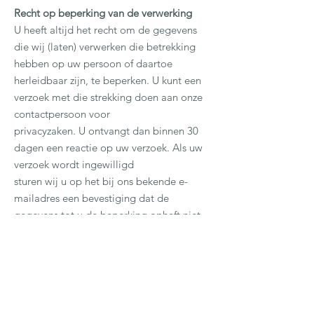
Recht op beperking van de verwerking
U heeft altijd het recht om de gegevens
die wij (laten) verwerken die betrekking
hebben op uw persoon of daartoe
herleidbaar zijn, te beperken. U kunt een
verzoek met die strekking doen aan onze
contactpersoon voor
privacyzaken. U ontvangt dan binnen 30
dagen een reactie op uw verzoek. Als uw
verzoek wordt ingewilligd
sturen wij u op het bij ons bekende e-
mailadres een bevestiging dat de
gegevens tot u de beperking opheft niet
langer worden verwerkt.
Recht op overdraagbaarheid
U heeft altijd het recht om de gegevens
die wij (laten) verwerken en die betrekking