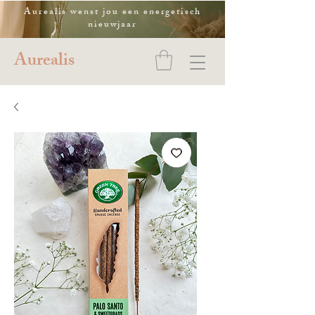
Aurealis wenst jou een energetisch
nieuwjaar
Aurealis