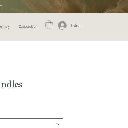
r
Inloggen
ourney
Cadeaubon
andles