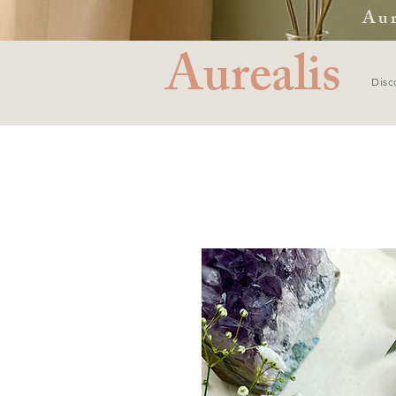
Aur
Aurealis
Disc