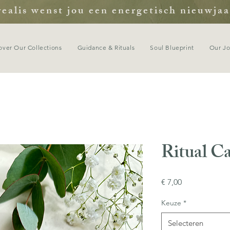
ealis wenst jou een energetisch nieuwjaa
over Our Collections
Guidance & Rituals
Soul Blueprint
Our J
Ritual C
Prijs
€ 7,00
Keuze
*
Selecteren