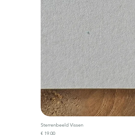
Sterrenbeeld Vissen
Prijs
€ 19,00